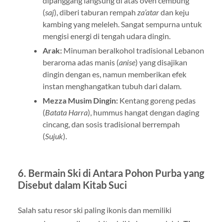
dipanggang langsung di atas oven cembung
(
saj
), diberi taburan rempah
za’atar
dan keju
kambing yang meleleh. Sangat sempurna untuk
mengisi energi di tengah udara dingin.
Arak:
Minuman beralkohol tradisional Lebanon
beraroma adas manis (
anise
) yang disajikan
dingin dengan es, namun memberikan efek
instan menghangatkan tubuh dari dalam.
Mezza Musim Dingin:
Kentang goreng pedas
(
Batata Harra
), hummus hangat dengan daging
cincang, dan sosis tradisional berrempah
(
Sujuk
).
6. Bermain Ski di Antara Pohon Purba yang
Disebut dalam Kitab Suci
Salah satu resor ski paling ikonis dan memiliki